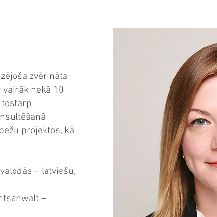
izējoša zvērināta
r vairāk nekā 10
 tostarp
nsultēšanā
bežu projektos, kā
valodās – latviešu,
htsanwalt –