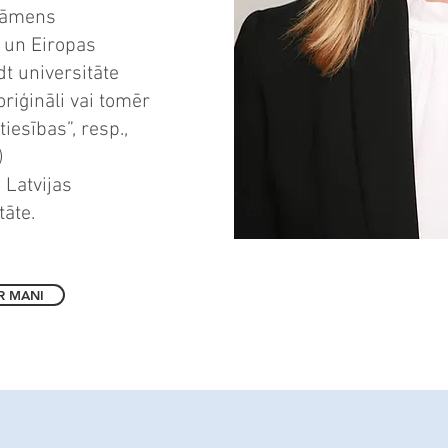
sāmens
 un Eiropas
t universitāte
riģināli vai tomēr
tiesības”, resp.,
)
 Latvijas
tāte
.
R MANI