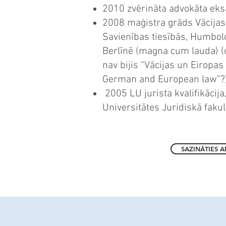
2010 zvērināta advokāta ek
2008 maģistra grāds Vācijas
Savienības tiesībās, Humbold
Berlīnē (magna cum lauda) (o
nav bijis “Vācijas un Eiropas 
German and European law”?
2005 LU jurista kvalifikācija,
Universitātes Juridiskā fakul
SAZINĀTIES A