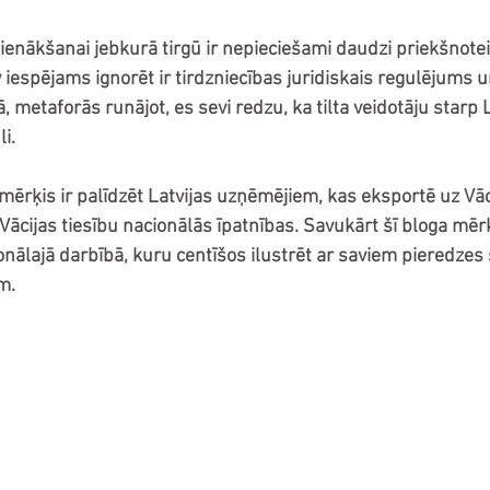
nākšanai jebkurā tirgū ir nepieciešami daudzi priekšnotei
 iespējams ignorēt ir tirdzniecības juridiskais regulējums u
, metaforās runājot, es sevi redzu, ka tilta veidotāju starp L
i. 
mērķis ir palīdzēt Latvijas uzņēmējiem, kas eksportē uz Vāci
Vācijas tiesību nacionālās īpatnības. Savukārt šī bloga mēr
nālajā darbībā, kuru centīšos ilustrēt ar saviem pieredzes
m. 