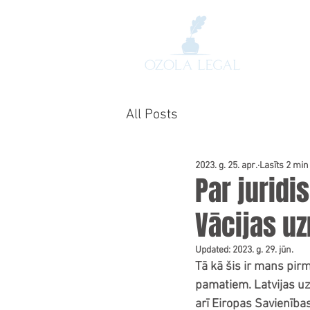
All Posts
2023. g. 25. apr.
Lasīts 2 min
Par juridi
Vācijas u
Updated:
2023. g. 29. jūn.
Tā kā šis ir mans pirm
pamatiem. Latvijas uzņ
arī Eiropas Savienības