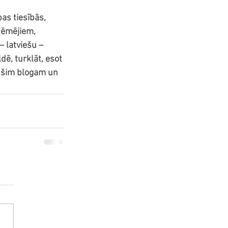
as tiesībās, 
ņēmējiem, 
– latviešu – 
ē, turklāt, esot 
o šim blogam un 