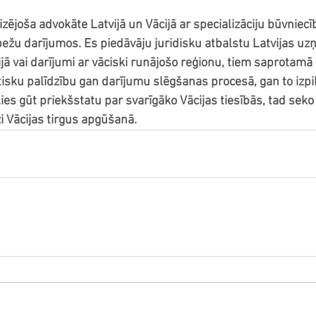
ējoša advokāte Latvijā un Vācijā ar specializāciju būvniecīb
obežu darījumos. Es piedāvāju juridisku atbalstu Latvijas uz
jā vai darījumi ar vāciski runājošo reģionu, tiem saprotamā 
isku palīdzību gan darījumu slēgšanas procesā, gan to izpild
ēlies gūt priekšstatu par svarīgāko Vācijas tiesībās, tad sek
i Vācijas tirgus apgūšanā.