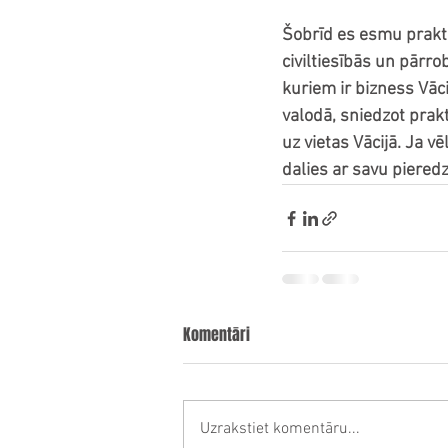
Šobrīd es esmu praktiz
civiltiesībās un pārr
kuriem ir bizness Vāci
valodā, sniedzot prakt
uz vietas Vācijā. Ja v
dalies ar savu pieredz
Komentāri
Uzrakstiet komentāru...