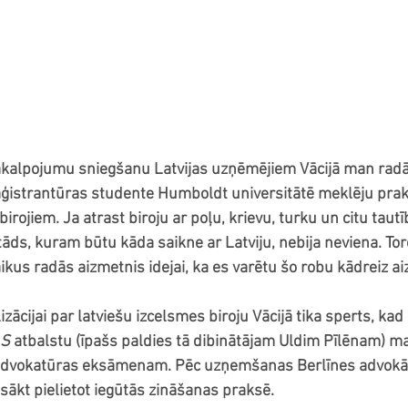
kalpojumu sniegšanu Latvijas uzņēmējiem Vācijā man radās
ģistrantūras studente Humboldt universitātē meklēju prak
irojiem. Ja atrast biroju ar poļu, krievu, turku un citu tautī
tāds, kuram būtu kāda saikne ar Latviju, nebija neviena. Tor
aikus radās aizmetnis idejai, ka es varētu šo robu kādreiz aiz
izācijai par latviešu izcelsmes biroju Vācijā tika sperts, kad 
AS
 atbalstu (īpašs paldies tā dibinātājam Uldim Pīlēnam) ma
 advokatūras eksāmenam. Pēc uzņemšanas Berlīnes advokā
sākt pielietot iegūtās zināšanas praksē.