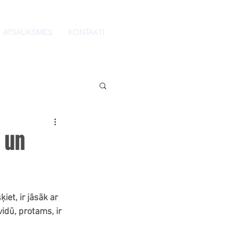
ATSAUKSMES
KONTAKTI
s un
ķiet, ir jāsāk ar 
idū, protams, ir 