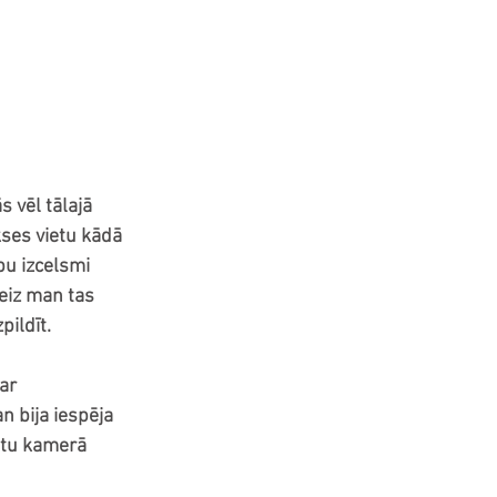
 vēl tālajā 
ses vietu kādā 
bu izcelsmi 
eiz man tas 
pildīt. 
ar 
n bija iespēja 
tu kamerā 