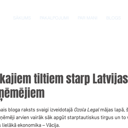
SĀKUMS
PAKALPOJUMI
PAR MANI
BLOGS
skajiem tiltiem starp Latvija
zņēmējiem
ais bloga raksts svaigi izveidotajā 
Ozola Legal
 mājas lapā, š
ēmēji arvien vairāk sāk apgūt starptautiskus tirgus un to v
 lielākā ekonomika – Vācija.