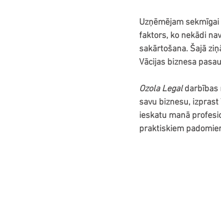
Uzņēmējam sekmīgai ie
faktors, ko nekādi nav
sakārtošana. Šajā ziņā
Vācijas biznesa pasaul
Ozola Legal
 darbības 
savu biznesu, izprast 
ieskatu manā profesio
praktiskiem padomie