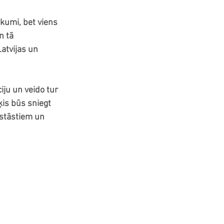
kumi, bet viens 
n tā 
atvijas un 
ju un veido tur 
ķis būs sniegt 
 stāstiem un 